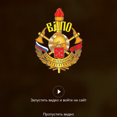
ажение единственного товара
етушители
Запустить видео и войти на сайт
По запросу
Пропустить видео