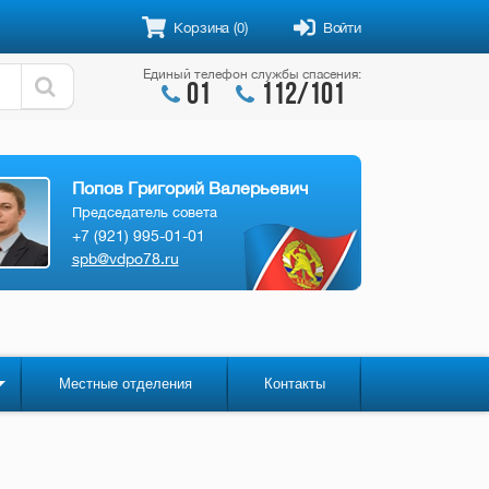
Корзина
(0)
Войти
Единый телефон службы спасения:
01
112/101


Попов Григорий Валерьевич
Председатель совета
+7 (921) 995-01-01
spb@vdpo78.ru
Местные отделения
Контакты