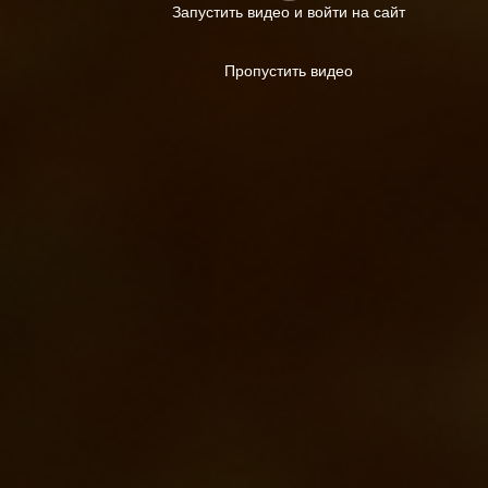
Запустить видео и войти на сайт
Пропустить видео
О нас
Телефон: