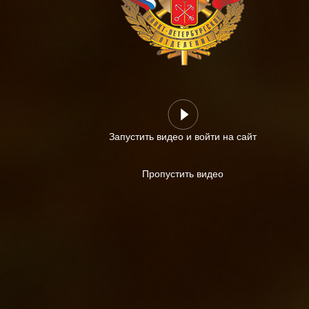
Запустить видео и войти на сайт
Пропустить видео
О нас
Телефон: